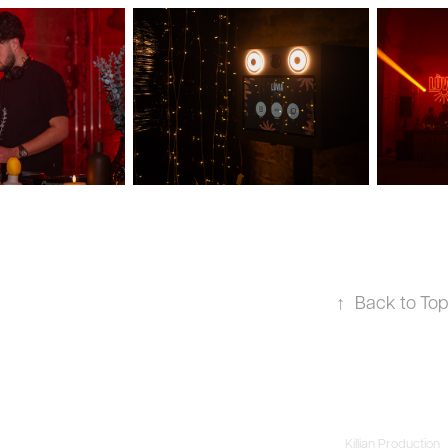
↑
Back to To
Killian Production