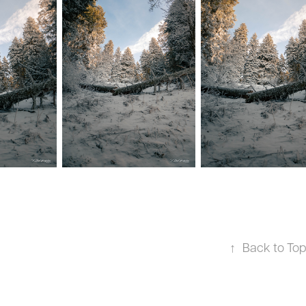
↑
Back to To